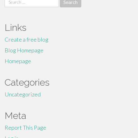
Search
for:
Links
Create a free blog
Blog Homepage
Homepage
Categories
Uncategorized
Meta
Report This Page